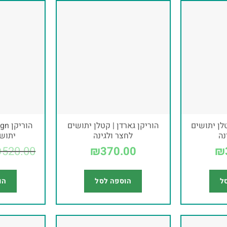
טלן יתושים
הוריקן גארדן | קטלן יתושים
נה
לחצר ולגינה
יתוש
₪
520.00
₪
370.00
₪
ל
הוספה לסל
הו