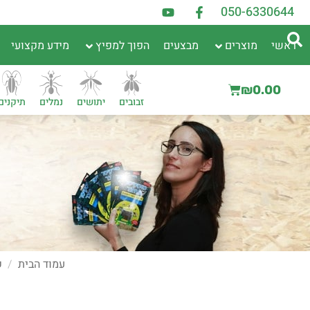
050-6330644
ראשי
מוצרים
מבצעים
הפוך למפיץ
מידע מקצועי
₪
0.00
זבובים
יתושים
נמלים
תיקנים
עמוד הבית
/
ק