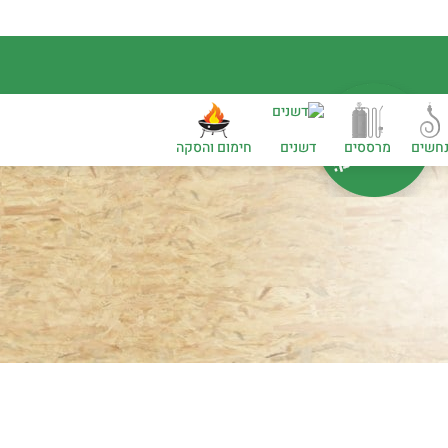
חשים
מרססים
דשנים
חימום והסקה