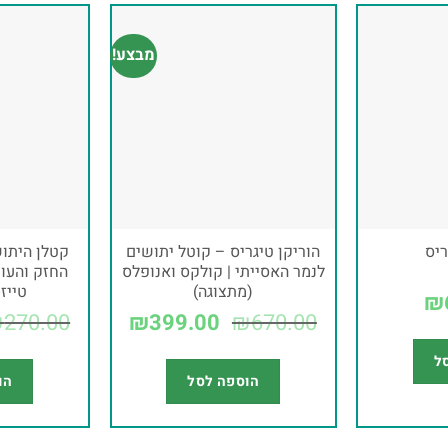
מבצע!
ריס
הוריקן טיגריס – קוטל יתושים
קטלן היתו
לנמר האסייתי | קולקס ואנופלס
החזק והעוצ
(מתצוגה)
טייז
₪
₪
270.00
₪
399.00
₪
670.00
ל
הוספה לסל
הו