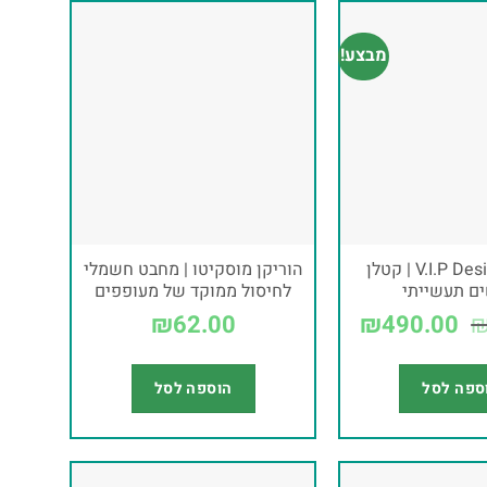
מבצע!
הוריקן V.I.P Design | קטלן
הוריקן מוסקיטו | מחבט חשמלי
ים תעשייתי
לחיסול ממוקד של מעופפים
₪
62.00
₪
490.00
ספה לסל
הוספה לסל