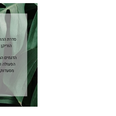
סדרת ההור
הוריקן 
הדגמים המ
הפעולה וע
מסעדות, 