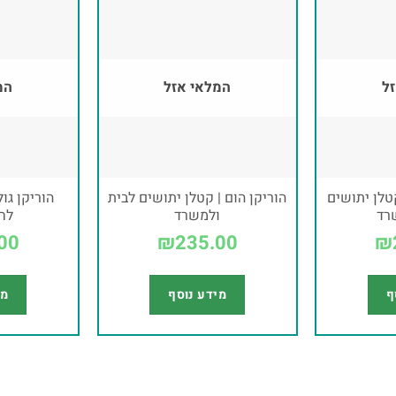
ל
המלאי אזל
המ
-2-לד | קטלן יתושים
הוריקן הום | קטלן יתושים לבית
הוריקן גול
רד
ולמשרד
לחצ
00
₪
235.00
₪
ף
מידע נוסף
מי