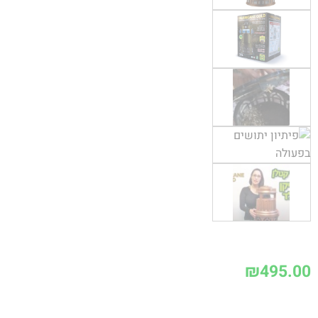
₪
495.00