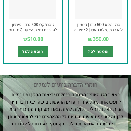
גרגרמקס 500 גרם | פיתיון
גרגרמקס 500 גרם | פיתיון
להדברת נמלת האש | 2 יחידות
להדברת נמלת האש | 3 יחידות
₪
510.00
₪
350.00
הוספה לסל
הוספה לסל
חומרי הדברה ביתיים לנמלים
כאשר מזג האוויר מתחמם הנמלים יוצאות מהקן ומתחילות
לחפש אחר מזון. אחד היעדים הראשונים שהן יבקרו בו יהיה
הבית שלכם. נמלים יכולות להיות מאוד מעיקות מסיבות רבות,
לכן זה לא מפתיע שתעשו את כל המאמצים כדי להשאיר אותן
בחוץ ולשמור את הבית שלכם חף ונקי מאורחות לא רצויות.