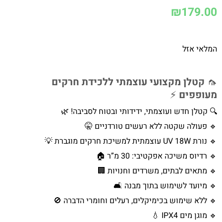
₪
179.00
המלאי אזל
🦟
קטלן מקצועי עוצמתי ללכידת חרקים
מעופפים
⚡
🔍 קטלן חדש ועוצמתי, ידידותי ובטוח לסביבה! 🌿
🔹 פעולה שקטה ללא רעשים טורדניים 🤫
🔹 נורת UV 18W עוצמתית למשיכת חרקים מוגברת 💡
🔹 רדיוס משיכה אפקטיבי: 30 מ”ר 🏠
🔹 מתאים לבתים, משרדים וחנויות 🏢
🔹 מיועד לשימוש בתוך מבנה 🛋️
🔹 ללא שימוש בכימיקלים, רעלים וחומרי הדברה 🚫
🔹 מוגן מים IPX4 💧