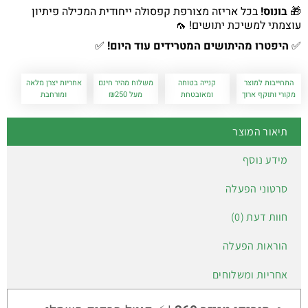
🎁
בונוס!
בכל אריזה מצורפת קפסולה ייחודית המכילה פיתיון
עוצמתי למשיכת יתושים! 🦟
✅
היפטרו מהיתושים המטרידים עוד היום!
✅
התחייבות למוצר
קנייה בטוחה
משלוח מהיר חינם
אחריות יצרן מלאה
מקורי ותוקף ארוך
ומאובטחת
מעל ₪250
ומורחבת
תיאור המוצר
מידע נוסף
סרטוני הפעלה
חוות דעת (0)
הוראות הפעלה
אחריות ומשלוחים