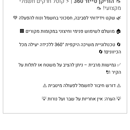
🦟
הוריקן טייזר 360
| ⚡ קוטל חרקים חשמלי
מקצועי! 🦟
🌿 שקט וידידותי לסביבה, חסכוני בחשמל ונוח להפעלה 💚
🏠 מושלם לשימוש פנימי וחיצוני במקומות מקורים 🏢
🔄 טכנולוגיית משיכה היקפית 360° ללכידה יעילה מכל
הכיוונים! 🔄
✅ גמישות מרבית – ניתן להציב על משטח או לתלות על
הקיר 🔌
⚠️ דורש חיבור לחשמל לפעולה מיטבית ⚠️
💡 הערה: אין אחריות על שבר ועל נורות 💡