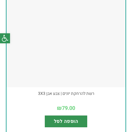
פתח סרג
רשת להרחקת יונים | צבע אבן 3X3
₪
79.00
הוספה לסל