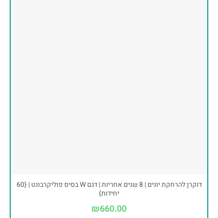
דוקרן להרחקת יונים | 8 שנים אחריות | דגם W בסיס פוליקרבונט | {60
יחידות}
₪
660.00