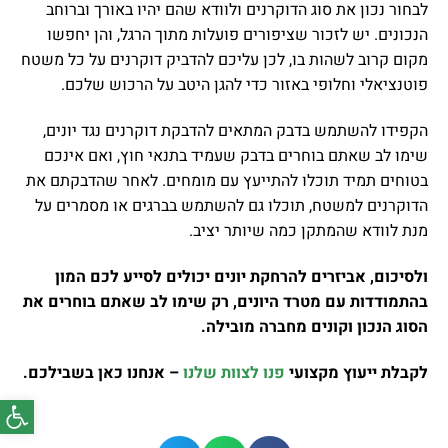
לבחור נכון את סוג הדוקרנים ולוודא שהם יהיו באורך וברוחב
הנכונים. יש לזכור שציפורים פועלות מתוך הרגל, והן יחפשו
מקום קרוב לשהות בו, לכן עליכם להדביק דוקרנים על כל משטח
פוטנציאלי וחלופי באזור כדי להגן היטב על הרכוש שלכם.
הקפידו להשתמש בדבק המתאים להדבקת דוקרנים נגד יונים,
שימו לב שאתם בוחרים בדבק שעמיד בתנאי חוץ, ואם אינכם
בטוחים תמיד תוכלו להתייעץ עם מומחים. לאחר שהדבקתם את
הדוקרנים למשטח, תוכלו גם להשתמש בברגים או מסמרים על
מנת לוודא שהמתקן כמה שיותר יציב.
ולסיכום, אביזרים להרחקת יונים יכולים לסייע לכם המון
בהתמודדות עם מטרד היונים, רק שימו לב שאתם בוחרים את
הסוג הנכון וקונים מחברה מובילה.
לקבלת ייעוץ מקצועי
פנו לצוות שלנו
– אנחנו כאן בשבילכם.
פתח סרג