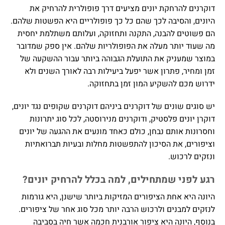
דוקרנים להרחקת יונים מציעים דרך פופולרית להרחיק את
היונים, והסיבה לכך שהם כל כך פופולריים היא הפשטות שלהם.
הם פשוטים להבנה, התקנה ותחזוקה, ועלותם משתלמת יחסית
מה שעוד יותר מעלה את הפופולריות שלהם. אין ספק שמדובר
במוצר שמעניק את התועלת הגבוהה ביותר עבור ההשקעה של
זמן ומחיר, פתרון אשר יפעל ביעילות רבה לאורך השנים ולא
ידרוש מכם להשקיע המון זמן בתחזוקה.
יש סוגים שונים של דוקרנים ביניהם דוקרנים שקופים נגד יונים,
דוקרן יונים פלסטיק, ודוקרנים מנירוסטה, לכל סוג יתרונות
וחסרונות אותם נבחן, כולם כאחד מונעים את ההגעה של יונים
וציפורים, את הסיכון להתפשטות מחלות ובעיות תברואתיות
ונזקים לרכוש.
רגע לפני שמתחילים, למה בכלל להרחיק יונים?
היונה היא אחת הציפורים המזיקות ביותר שישנן, היא גורמות
לנזקים למבנים ולרכוש הרבה יותר מכל סוג אחר של ציפורים.
בנוסף, היונה היא ציפור אורבנית חכמה אשר חיה בסביבה