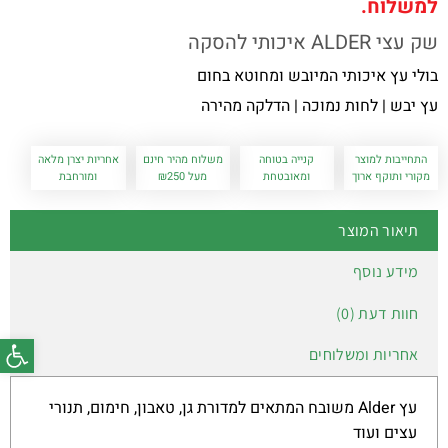
למשלוח.
שק עצי ALDER איכותי להסקה
בולי עץ איכותי המיובש ומחוטא בחום
עץ יבש | לחות נמוכה | הדלקה מהירה
התחייבות למוצר
קנייה בטוחה
משלוח מהיר חינם
אחריות יצרן מלאה
מקורי ותוקף ארוך
ומאובטחת
מעל ₪250
ומורחבת
תיאור המוצר
מידע נוסף
חוות דעת (0)
פתח סרג
אחריות ומשלוחים
עץ Alder משובח המתאים למדורת גן, טאבון, חימום, תנורי
עצים ועוד