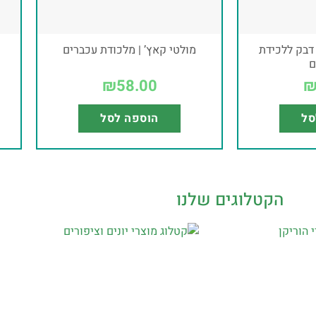
 דבק ללכידת
מולטי קאץ’ | מלכודת עכברים
ם
₪
58.00
סל
הוספה לסל
הקטלוגים שלנו