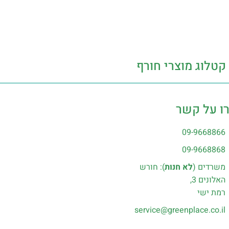
קטלוג מוצרי חורף
ו על קשר
09-9668866
09-9668868
משרדים (
לא חנות
): חורש
האלונים 3,
רמת ישי
service@greenplace.co.il