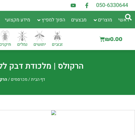
050-6330644
ראשי
מוצרים
מבצעים
הפוך למפיץ
מידע מקצועי
₪
0.00
זבובים
יתושים
נמלים
תיקנים
הרקולס | מלכודת דבק ללכידת מכר
דף הבית
/
מכרסמים
/
הרקול