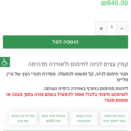
₪
840.00
הוספה לסל
פתח סרג
קמין עצים לגינה לחימום ולאווירה מדהימה
תנור חימום לגינה, קל ופשוט להפעלה. מסדרת תנורי העץ של גרין
פלייס
ליהנות מחימום בחורף באווירה כיפית ונעימה.
לשימוש חיצוני בלבד! אסור להפעיל בשום צורה בתוך מבנה או
מתחם סגור!
התחייבות למוצר
קנייה בטוחה
משלוח מהיר חינם
אחריות יצרן מלאה
מקורי ותוקף ארוך
ומאובטחת
מעל ₪250
ומורחבת