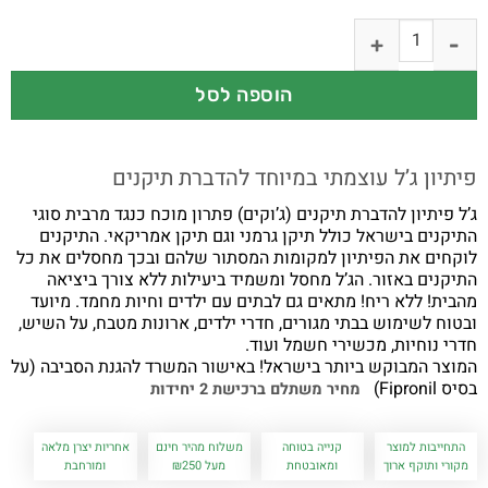
הוספה לסל
פיתיון ג’ל עוצמתי במיוחד להדברת תיקנים
ג’ל פיתיון להדברת תיקנים (ג’וקים) פתרון מוכח כנגד מרבית סוגי
התיקנים בישראל כולל תיקן גרמני וגם תיקן אמריקאי. התיקנים
לוקחים את הפיתיון למקומות המסתור שלהם ובכך מחסלים את כל
התיקנים באזור. הג’ל מחסל ומשמיד ביעילות ללא צורך ביציאה
מהבית! ללא ריח! מתאים גם לבתים עם ילדים וחיות מחמד. מיועד
ובטוח לשימוש בבתי מגורים, חדרי ילדים, ארונות מטבח, על השיש,
חדרי נוחיות, מכשירי חשמל ועוד.
המוצר המבוקש ביותר בישראל! באישור המשרד להגנת הסביבה (על
בסיס Fipronil)
מחיר משתלם ברכישת 2 יחידות
התחייבות למוצר
קנייה בטוחה
משלוח מהיר חינם
אחריות יצרן מלאה
מקורי ותוקף ארוך
ומאובטחת
מעל ₪250
ומורחבת