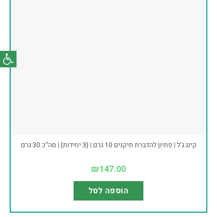
פתח סרג
קינג ג’ל | פתיון להדברת תיקנים 10 גרם | {3 יחידות} | סה”כ 30 גרם
₪
147.00
הוספה לסל