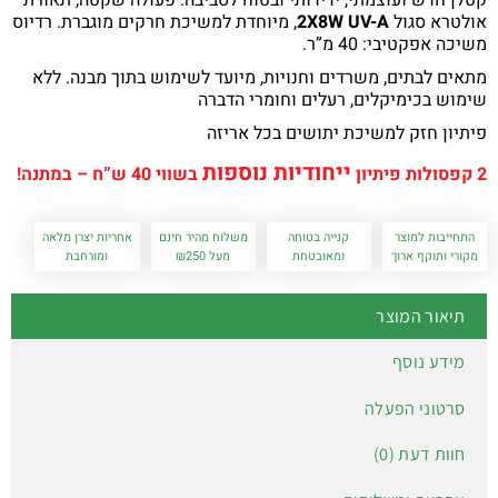
אולטרא סגול
2X8W UV-A
, מיוחדת למשיכת חרקים מוגברת. רדיוס
משיכה אפקטיבי: 40 מ”ר.
מתאים לבתים, משרדים וחנויות, מיועד לשימוש בתוך מבנה. ללא
שימוש בכימיקלים, רעלים וחומרי הדברה
פיתיון חזק למשיכת יתושים בכל אריזה
ייחודיות נוספות
2 קפסולות פיתיון
בשווי 40 ש”ח – במתנה!
התחייבות למוצר
קנייה בטוחה
משלוח מהיר חינם
אחריות יצרן מלאה
מקורי ותוקף ארוך
ומאובטחת
מעל ₪250
ומורחבת
תיאור המוצר
מידע נוסף
סרטוני הפעלה
חוות דעת (0)