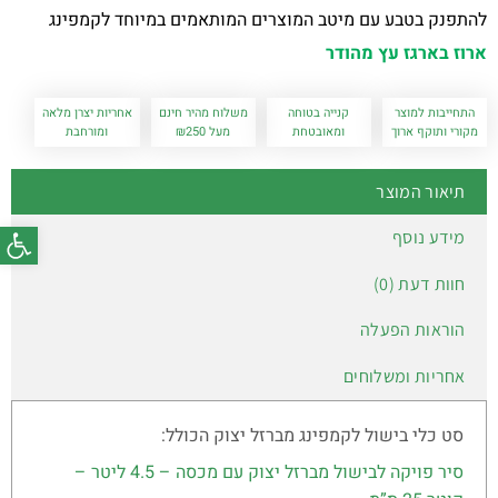
להתפנק בטבע עם מיטב המוצרים המותאמים במיוחד לקמפינג
ארוז בארגז עץ מהודר
התחייבות למוצר
קנייה בטוחה
משלוח מהיר חינם
אחריות יצרן מלאה
מקורי ותוקף ארוך
ומאובטחת
מעל ₪250
ומורחבת
תיאור המוצר
פתח סרג
מידע נוסף
חוות דעת (0)
הוראות הפעלה
אחריות ומשלוחים
סט כלי בישול לקמפינג מברזל יצוק הכולל:
סיר פויקה לבישול מברזל יצוק עם מכסה – 4.5 ליטר –