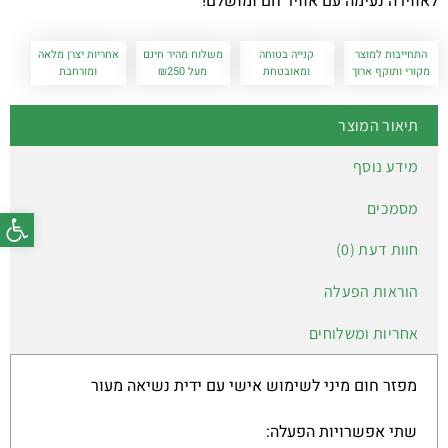
לאווירה נעימה עם אוויר חם ומושלם!
התחייבות למוצר
קנייה בטוחה
משלוח מהיר חינם
אחריות יצרן מלאה
מקורי ותוקף ארוך
ומאובטחת
מעל ₪250
ומורחבת
תיאור המוצר
מידע נוסף
מסמכים
פתח סרג
חוות דעת (0)
הוראות הפעלה
אחריות ומשלוחים
מפזר חום מיני לשימוש אישי עם ידית נשיאה מעור
שתי אפשרויות הפעלה: