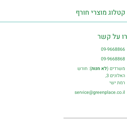
קטלוג מוצרי חורף
ו על קשר
09-9668866
09-9668868
משרדים (
לא חנות
): חורש
האלונים 3,
רמת ישי
service@greenplace.co.il