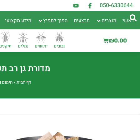
050-6330644
ראשי
מוצרים
מבצעים
הפוך למפיץ
מידע מקצועי
₪
0.00
זבובים
יתושים
נמלים
תיקנים
מדורת גן רב תכליתית S | התוספת
דף הבית
/
חימום 