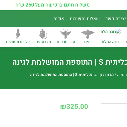
משלוח חינם ברכישה מעל 250 ש"ח
יצירת קשר
שאלות ותשובות
אודות
רובה המלח
יונים
עש וחרקים
מכרסמים
כלבים וחתולים
נ
 המושלמת לגינה
והסקה
/
מדורת גן רב תכליתית S | התוספת המושלמת לגינה
₪
325.00