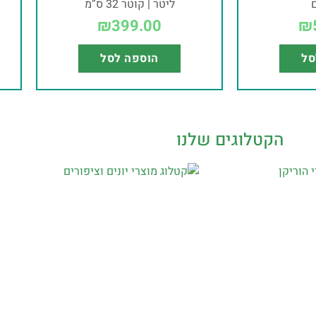
ליטר | קוטר 32 ס”מ
₪
399.00
₪
סל
הוספה לסל
הקטלוגים שלנו