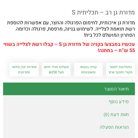
מדורת גן רב – תכליתית S
מדורת גן איכותית, לחימום הפרגולה והחצר, עם אפשרות להוספת
רשת תואמת לצלייה. לשימוש בגינה, מרפסת, פרגולה וכדומה.
הפתרון המושלם לכל בית!
עכשיו במבצע! בקניה של מדורת גן S – קבלו רשת לצלייה בשווי
55 ש”ח – במתנה!
התחייבות למוצר
קנייה בטוחה
משלוח מהיר חינם
אחריות יצרן מלאה
מקורי ותוקף ארוך
ומאובטחת
מעל ₪250
ומורחבת
תיאור המוצר
מידע נוסף
חוות דעת (0)
הוראות הפעלה