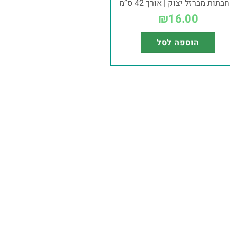
בתות מברזל יצוק | אורך 42 ס”מ
₪
16.00
הוספה לסל