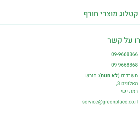
קטלוג מוצרי חורף
ו על קשר
09-9668866
09-9668868
משרדים (
לא חנות
): חורש
האלונים 3,
רמת ישי
service@greenplace.co.il