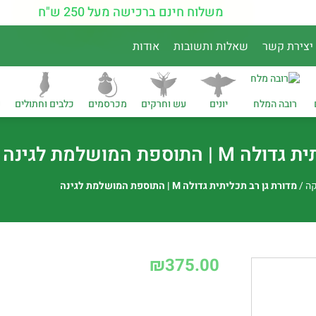
משלוח חינם ברכישה מעל 250 ש"ח
יצירת קשר
שאלות ותשובות
אודות
רובה המלח
יונים
עש וחרקים
מכרסמים
כלבים וחתולים
נ
וספת המושלמת לגינה
קה
/
מדורת גן רב תכליתית גדולה M | התוספת המושלמת לגינה
₪
375.00