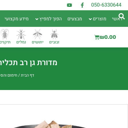
050-6330644
ראשי
מוצרים
מבצעים
הפוך למפיץ
מידע מקצועי
₪
0.00
זבובים
יתושים
נמלים
תיקנים
מדורת גן רב תכליתית גדולה M | הת
דף הבית
/
חימום והס