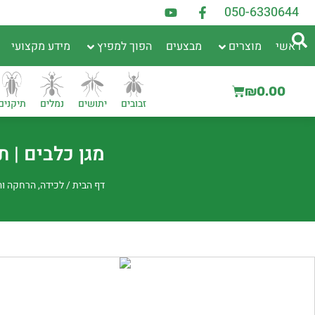
050-6330644
ראשי
מוצרים
מבצעים
הפוך למפיץ
מידע מקצועי
₪
0.00
זבובים
יתושים
נמלים
תיקנים
מגן כלבים | תרס
דף הבית
/
לכידה, הרחקה וה