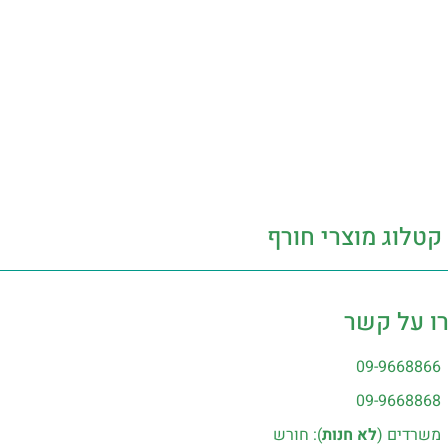
קטלוג מוצרי חורף
ו על קשר
09-9668866
09-9668868
משרדים (
לא חנות
): חורש