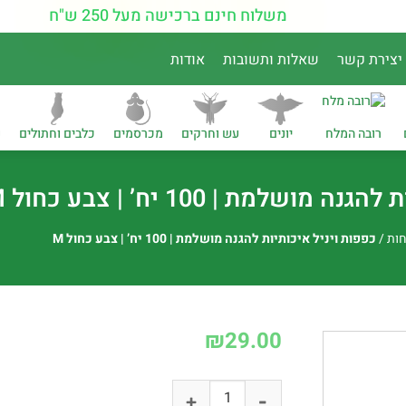
משלוח חינם ברכישה מעל 250 ש"ח
יצירת קשר
שאלות ותשובות
אודות
רובה המלח
יונים
עש וחרקים
מכרסמים
כלבים וחתולים
נ
שלמת | 100 יח’ | צבע כחול M
חות
/
כפפות ויניל איכותיות להגנה מושלמת | 100 יח’ | צבע כחול M
₪
29.00