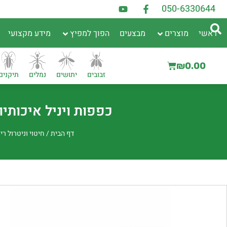
050-6330644
ראשי
מוצרים
מבצעים
הפוך למפיץ
מידע מקצועי
₪
0.00
זבובים
יתושים
נמלים
תיקנים
כפפות ויניל איכותיות להגנה מו
דף הבית
/
חיטוי וניטרול רי