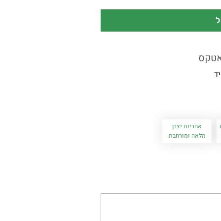
ל
אטקס
ד
אחריות יצרן
מלאה ומורחבת