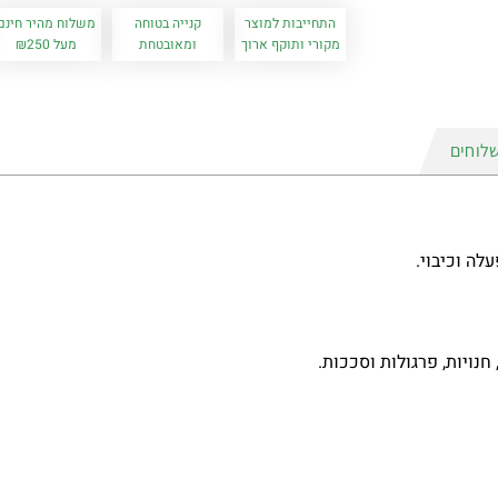
התחייבות למוצר
קנייה בטוחה
משלוח מהיר חינם
מקורי ותוקף ארוך
ומאובטחת
מעל ₪250
לוחים
לה וכיבוי.
נויות, פרגולות וסככות.