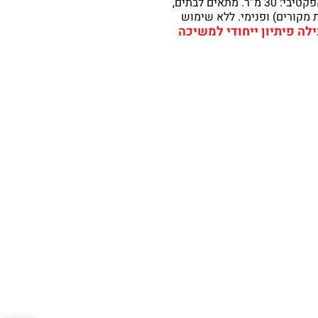
מיוחדת למשיכת חרקים מוגברת. רדיוס משיכה אפקטיבי: 30 מ”ר. מתאים לבתים,
 מקורים) ופנימי. ללא שימוש
לה פיתיון ייחודי למשיכה