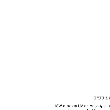
מעופפים
קטלן חדש ועוצמתי, ידידותי ובטוח לסביבה. פעולה שקטה, תאורת UV עוצמתית 18W