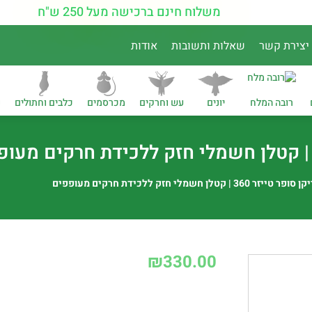
משלוח חינם ברכישה מעל 250 ש"ח
יצירת קשר
שאלות ותשובות
אודות
רובה המלח
יונים
עש וחרקים
מכרסמים
כלבים וחתולים
נ
ר טייזר 360 | קטלן חשמלי חזק ללכידת חרקים מעופפים
₪
330.00