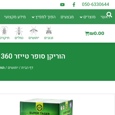
050-6330644
ראשי
מוצרים
מבצעים
הפוך למפיץ
מידע מקצועי
₪
0.00
זבובים
יתושים
נמלים
תיקנים
הוריקן סופר טייזר 360 | קטלן חשמלי חזק ללכידת חרקים מעופפים
דף הבית
/
יתושים
/
הוריקן סופ