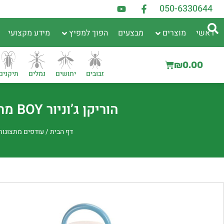
050-6330644
ראשי
מוצרים
מבצעים
הפוך למפיץ
מידע מקצועי
₪
0.00
זבובים
יתושים
נמלים
תיקנים
הוריקן ג’וניור BOY מתצוגה/מחודש | קטלן יתושים לבית ולמשרד
דף הבית
/
עודפים מתצוגות