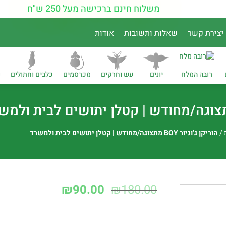
משלוח חינם ברכישה מעל 250 ש"ח
יצירת קשר
שאלות ותשובות
אודות
רובה המלח
יונים
עש וחרקים
מכרסמים
כלבים וחתולים
נ
/
הוריקן ג’וניור BOY מתצוגה/מחודש | קטלן יתושים לבית ולמשרד
₪
90.00
₪
180.00