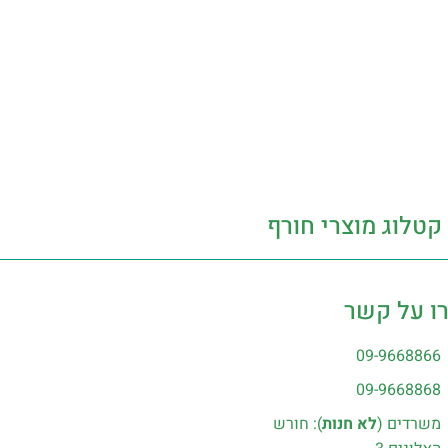
קטלוג מוצרי חורף
ו על קשר
09-9668866
09-9668868
משרדים (
לא חנות
): חורש