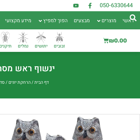
050-6330644
ראשי
מוצרים
מבצעים
הפוך למפיץ
מידע מקצועי
₪
0.00
זבובים
יתושים
נמלים
תיקנים
ינשוף ראש מסתובב 
דף הבית
/
הרחקת יונים
/
סדר