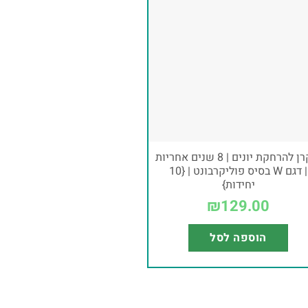
דוקרן להרחקת יונים | 8 שנים אחריות
| דגם W בסיס פוליקרבונט | {10
יחידות}
₪
129.00
הוספה לסל