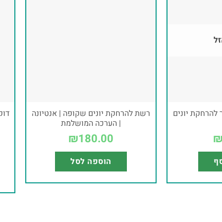
זל
רשת להרחקת יונים שקופה | אנטיונה
| הערכה המושלמת
₪
180.00
סף
הוספה לסל