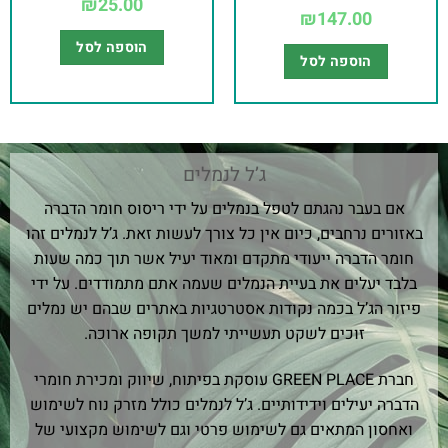
₪
25.00
₪
147.00
הוספה לסל
הוספה לסל
ג’ל לנמלים
אם בעבר נהגתם לטפל בנמלים על ידי ריסוס חומר הדברה
באזורים נרחבים, כיום אין כל צורך לעשות זאת. ג’ל לנמלים זהו
חומר הדברה ייעודי מתקדם ומאוד יעיל אשר תוך כמה שעות
בלבד יעלים את בעיית הנמלים שעמה אתם מתמודדים. על ידי
פיזור הג’ל בכמה נקודות אסטרטגיות באתרים שבהם יש נמלים
זוכים לשקט תעשייתי למשך תקופה ארוכה.
חברת GREEN PLACE עוסקת בפיתוח, שיווק ומכירת חומרי
הדברה יעילים וידידותיים. ג’ל לנמלים כולל מזרק נוח לשימוש
ואחסון המתאים גם לשימוש פרטי וגם לשימוש מקצועי של