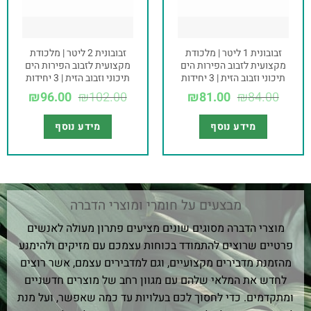
זבובונית 1 ליטר | מלכודת
זבובונית 2 ליטר | מלכודת
מקצועית לזבוב הפירות הים
מקצועית לזבוב הפירות הים
תיכוני וזבוב הזית | 3 יחידות
תיכוני וזבוב הזית | 3 יחידות
₪
96.00
₪
102.00
₪
81.00
₪
84.00
מידע נוסף
מידע נוסף
מבצעים על חומרי ומוצרי הדברה
מוצרי הדברה מסוגים שונים מציעים פתרון מעולה לאנשים
פרטיים שרוצים להתמודד בכוחות עצמכם עם מזיקים ולהימנע
מהזמנת מדבירים מקצועיים, וגם למדבירים עצמם, אשר רוצים
לחדש את המלאי שלהם עם מגוון רחב של מוצרים חדשניים
ומתקדמים. כדי לחסוך לכם בעלויות עד כמה שאפשר, ועל מנת