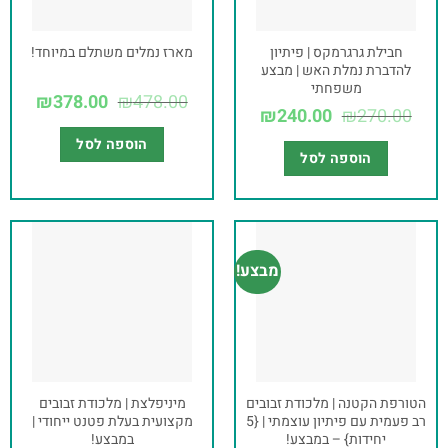
חבילת גרגרמקס | פיתיון
מארז נמלים משתלם במיוחד!
להדברת נמלת האש | מבצע
משפחתי
₪
378.00
₪
478.00
₪
240.00
₪
270.00
הוספה לסל
הוספה לסל
מבצע!
הטורפת הקטנה | מלכודת זבובים
מיניפלצת | מלכודת זבובים
רב פעמית עם פיתיון עוצמתי | {5
מקצועית בעלת פטנט ייחודי |
יחידות} – במבצע!
במבצע!