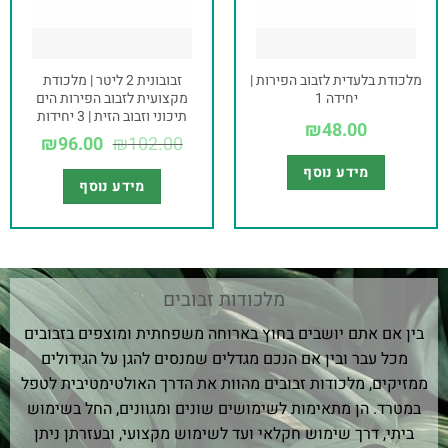
מלכודת בלעדית לזבוב הפירות |
זבובונית 2 ליטר | מלכודת
יחידה 1
מקצועית לזבוב הפירות הים
תיכוני וזבוב הזית | 3 יחידות
₪
48.00
₪
96.00
₪
102.00
מידע נוסף
מידע נוסף
מלכודות זבובים
בין אם אתם יושבים בחוץ בארוחה משפחתית ומוצפים בזבובים
מכל עבר ובין אם הנכם מגדלים שמנסים להגן על הגידולים
ממזיקים, מלכודות זבובים מהוות את הדרך האולטימטיבית לטפל
במטרד. הן מתאימות לשימושים שונים ומגוונים, החל בשימוש
ביתי, דרך שימוש חקלאי ועד לשימוש מקצועי, ובעזרתן ניתן