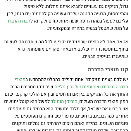
גדול, מזיקים גם עשויים להביא איתם מחלות. ללא טיפול
והתייחסות, הבעיה הקטנה שלכם עשויה רק להחמיר עם הזמן, לכן
עליכם לפעול במהרה ויפה שעה אחת קודם ולקרוא ל
חברת הדברה
על מנת שתטפל בבעיה במהרה ובמקצועיות.
אז אם אתם לא רוצים שהמזיקים יפריעו לכל מה שתכננתם לעשות
בחוץ בחופשת הקיץ שלכם או באחר צהריים משפחתי, כדאי
שתיעזרו בטיפים הבאים.
קנו מוצרי הדברה
יש לכם בעיית מזיקים? אתם יכולים בהחלט להתחדש ב
מוצרי
הדברה ירוקים ואיכותיים של גרין פלייס
שירחיקו מסביבת הבית
והחוץ את כל המזיקים, בין אם מרחפים ובין אם הולכי קרקע. ישנם
המון מוצרי הדברה מעולים,
הוריקן הום לד
למשל הוא קוטל יתושים
אשר כבש את ישראל, אך מלבד יתושים הוא מרחיק גם מעופפים
אחרים כמו זבובים, ברחשים, פרפרי עש וחרקים מעופפים על
סוגיהם השונים. במידה ואתם רוצים להרחיק גם נמלים ותיקנים
מהסביבה שלכם תוכלו לפזר פיתיון ג’ל, גרגרים או להשתמש