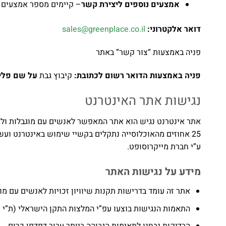
אמצעים נוספים ליצירת קשר
– קיימים מספר אמצעים נ
דואר אלקטרוני:
sales@greenplace.co.il
פניה באמצעות “צור קשר” באתר
פניה באמצעות הדואר רשום לכתובת:
קיבוץ גבת
על שם פליי
נגישות אתר האינטרנט
ע”י חברת מייקרוסופט.
מידע על נגישות האתר
אתר זה עומד בדרישות תקנות שיוויון זכויות לאנשים עם מוגבל
התאמות הנגישות בוצעו עפ”י המלצות התקן הישראלי (ת”י 5568) לנגישות תכנים באינטרנט ברמת AA ומסמך הבינלאומי.