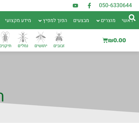
050-6330644
ראשי
מוצרים
מבצעים
הפוך למפיץ
מידע מקצועי
₪
0.00
זבובים
יתושים
נמלים
תיקנים
ה