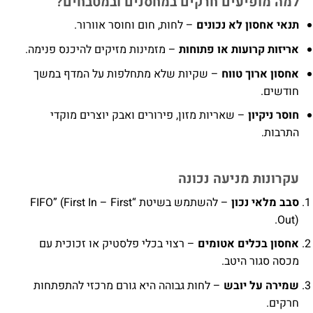
למה מופיעים חרקים במחסנים ובמטבחים
?
תנאי אחסון לא נכונים
– לחות, חום וחוסר אוורור.
אריזות קרועות או פתוחות
– מזמינות מזיקים להיכנס פנימה.
אחסון ארוך טווח
– שקיות שלא מתחלפות על המדף במשך
חודשים.
חוסר ניקיון
– שאריות מזון, פירורים ואבק יוצרים מוקדי
התרבות.
עקרונות מניעה נכונה
סבב מלאי נכון
– להשתמש בשיטת “FIFO” (First In – First
Out).
אחסון בכלים אטומים
– רצוי בכלי פלסטיק או זכוכית עם
מכסה סגור היטב.
שמירה על יובש
– לחות גבוהה היא גורם מרכזי להתפתחות
חרקים.