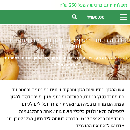
משלוח חינם ברכישה מעל 250 ש"ח
₪
0.00
הדברה בטוחה במזון: עש המזון וחרקים במחסנים –
מניעה וטיפול
דף הבית
/
מידע מקצועי
/
הדברה בטוחה במזון: עש המזון וחרקים במחסנים
– מניעה וטיפול
עש המזון, חיפושיות מזון וחרקים שונים במחסנים ובמטבחים
הם מטרד נפוץ בבתים, מסעדות ומחסני מזון. מעבר לנזק למזון
עצמו, הם מהווים בעיה תברואתית חמורה ועלולים לגרום
לפסילות מלאי ולנזק כלכלי משמעותי. אחת ההתלבטויות
המרכזיות היא איך לבצע הדברה
בטוחה ליד מזון
, מבלי לסכן בני
אדם או לזהם את המוצרים.