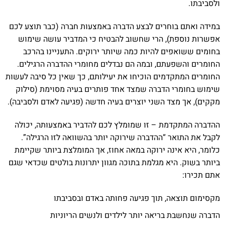
ולסביבתו.
במידה ואתם בוחרים לבצע הדברה באמצעות חברה (כבר תוצע לכם
אפשרות נוספת), הרי שחשוב להבטיח כי המדביר עושה שימוש
בחומים ששואפים להיות כמה שיותר ירוקים. התעניינו בהרכב
החומרים והשפעתם, ובמה הם נבדלים מחומרי ההדברה הרגילים.
החומרים המתקדמים הוכיחו את יעילותם, כך שאין כל סיבה לעשות
שימוש בחומרי הדברה שמצד אחד פותרים בעיה מסוימת (סילוק
מקקים), אך מצד השני יוצרים בעיה חדשה (פגיעה לאדם ולסביבה).
ההדברה המתקדמת – זו שמומלץ לכם להדביר באמצעותה, יכולה
לקבל את התואר “ההדברה שירוקה יותר בהשוואה לזו הרגילה”.
כלומר, היא אינה ירוקה במאה אחוז, אך המומלצת ביותר שקיימת
ביותר בשוק. היא מגלמת בתוכה מגוון יתרונות בולטים שכדאי שגם
אתם תכירו:
מקסימום תוצאה, תוך פגיעה פחותה באדם ובסביבתו
הדברה שנחשבת בריאה יותר לילדים ולנשים הריוניות