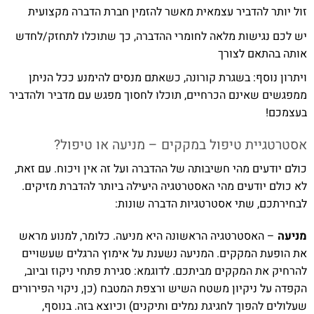
זול יותר להדביר עצמאית מאשר להזמין חברת הדברה מקצועית
יש לכם נגישות מלאה לחומרי ההדברה, כך שתוכלו לתחזק/לחדש
אותה בהתאם לצורך
ויתרון נוסף: בשגרת קורונה, כשאתם מנסים להימנע ככל הניתן
ממפגשים שאינם הכרחיים, תוכלו לחסוך מפגש עם מדביר ולהדביר
בעצמכם!
אסטרטגיית טיפול במקקים – מניעה או טיפול?
כולם יודעים מהי חשיבותה של ההדברה ועל זה אין ויכוח. עם זאת,
לא כולם יודעים מהי האסטרטגיה היעילה ביותר להדברת מזיקים.
לבחירתכם, שתי אסטרטגיות הדברה שונות:
מניעה
– האסטרטגיה הראשונה היא מניעה. כלומר, למנוע מראש
את הופעת המקקים. המניעה נשענת על אימוץ הרגלים שעשויים
להרחיק את המקקים מביתכם. לדוגמא: סגירת פתחי ניקוז וביוב,
הקפדה על ניקיון משטח השיש ורצפת המטבח (כן, ניקוי הפירורים
שעלולים להפוך לחגיגת נמלים ותיקנים) וכיוצא בזה. בנוסף,