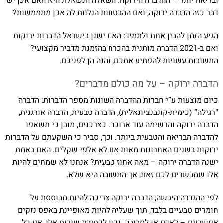
ובריאה יותר – ההדברה הירוקה. השאלה הנשאלת היא האם אכן יש
דבר כזה הדברה ירוקה, ואם ההבטחות הנלוות לה אכן מתממשות?
הגיע הזמן להבין אחת ולתמיד: האם ישנן בישראל הדברות ירוקות
ואם ב-2021 הדברה מותנית בהכרח בהזמנת מדביר מקצועי?
התשובות עשויות להפתיע אתכם, והנה הן לפניכם.
הדברה ירוקה – על מה כולם מדברים?
כיום מוצעות ע”י חברות ההדברה השונות מספר הדברות: הדברה
“רגילה” (כימית-קונבנציונאלית), הדברה טבעית, הדברה אורגנית,
הדברה ירוקה והרשימה עוד ארוכה. כצרכנים, מובן כי תשאפו
להדברה הבריאה והטבעית ביותר. וכך, סביר כי השקעתם על הדברות
ירוקות בשנים האחרונות מאות אם לא אלפי שקלים. האם באמת
ישנה הדברה ירוקה – מאה אחוז טבעית? אנחנו לא שמחים להיות
אלו שמבשרים לכם זאת, אך התשובה היא שלא.
לפי ההגדרה היבשה, הדברה ירוקה צריכה להיות מבוססת על
חומרים טבעיים בלבד, תוך שעליה להיות מאופיינת באפס נזקים
אפשריים – לאדם או לסביבה. נכון לכתיבת שורות אלו, אין כל