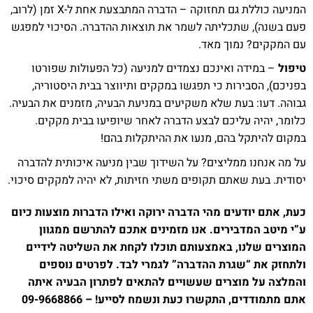
המניעה כוללת גם תחזוקה – הדברה המתבצעת אחת ל-X זמן (לרוב,
פעם בשנה), שתכליתה לשמר את תוצאות ההדברה. הסיכוי למפגש
עם המקקים? נמוך מאד.
טיפול
– במידה ואינכם נצמדים למניעה (כל הפעולות שפורטו
בפניכם), הסבירות כי תפגשו במקקים ותיווצר בבית היסטוריה,
גבוהה. דעו: בעת שלא משקיעים במניעת הבעיה, מזמנים את הבעיה.
כלומר, יהיה עליכם לבצע הדברה לאחר שיופיעו בבית מקקים.
במקום להיתקל בהם, מנעו את ההיתקלות בהם!
על מה אנחנו ממליצים? על השידוך שבין מניעה איכותית להדברה
יסודית. בעת שאתם תקופים משתי חזיתות, לא יהיה למקקים סיכוי.
כעת, אתם יודעים מהי הדברה ירוקה ואילו הדברות מוצעות כיום
ע”י מיטב המדבירים. אנו מזמינים אתכם להתרשם ממגוון
המוצרים שלנו, באמצעותם תוכלו לקחת את השליטה לידיים
ולתחזק את “שגרת ההדברה” לגמרי לבד. לפרטים נוספים
והמלצה על מוצרים שעשויים להתאים לפתרון הבעיה איתה
אתם מתמודדים, התקשרו כעת ונשמח לסייע! – 09-9668866