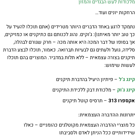
מלכודות לעש הבגדים והמזון
הרחקות יונים ועוד…
נתמקד לרגע באחד הדברים היותר מטרידים (אתם תוכלו להעיד על
כך טוב יותר מאיתנו): ג’וקים. נהוג לכנותם גם כתיקנים או כמזיקים,
אך בסופו של דבר המכה היא אותה מכה – חרק שגורם לבהלה,
סלידה, גועל ולעתים גם לבעיות תברואה. כאמור, תוכלו לבצע הדברת
תיקנים בצורה עצמאית – ללא תלות במדביר. המוצרים בהם תוכלו
לעשות שימוש:
קינג ג’ל
– פיתיון היעיל בהדברת תיקנים
קינג ג’וק
– מלכודת דבק ללכידת התיקנים
אקספרו 313
– תרסיס קוטל תיקנים
יתרונות ההדברה העצמאית:
כל מוצרי ההדברה העצמאית מקוטלגים כהומניים – כאלו
שידידותיים ככל הניתן לאדם ולסביבתו